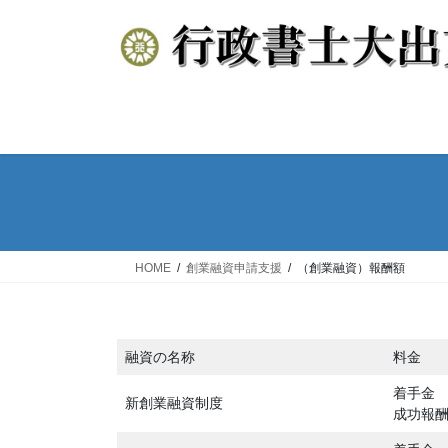
コ
ナ
ン
ビ
テ
ゲ
ン
ー
ツ
シ
へ
ョ
ス
ン
キ
に
ッ
移
プ
動
HOME
創業融資申請支援
（創業融資）報酬額
融資の名称
料金
着手金 1
新創業融資制度
成功報酬