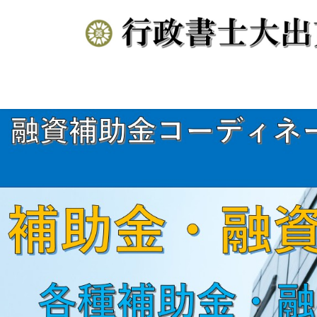
コ
ナ
ン
ビ
テ
ゲ
ン
ー
ツ
シ
へ
ョ
ス
ン
キ
に
ッ
移
プ
動